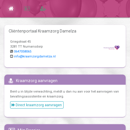
Cliëntenportaal Kraamzorg Damelza
Griegstraat 45
3281 TT Numansdorp
0647058065
info@kraamzorgdamelza.nl
Kraamzorg aanvragen
Bent u in blijde verwachting, meldt u dan nu aan voor het aanvragen van
bevallingsassistentie en kraamzorg.
Direct kraamzorg aanvragen